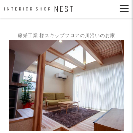
コ
ン
テ
ン
ツ
へ
籐栄工業 様スキップフロアの川沿いのお家
移
動