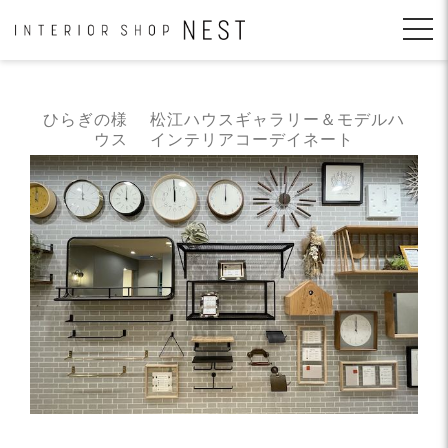
コ
ン
テ
ン
ツ
へ
ひらぎの様 松江ハウスギャラリー＆モデルハ
移
ウス インテリアコーデイネート
動