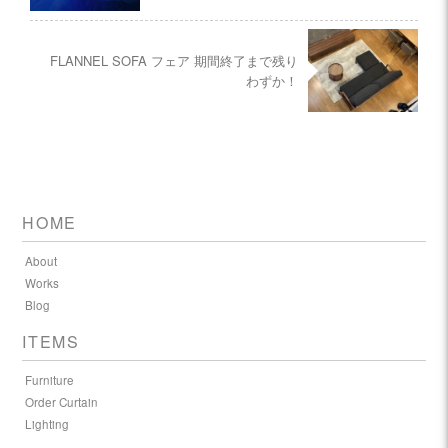
FLANNEL SOFA フェア 期間終了まで残り
わずか！
HOME
About
Works
Blog
ITEMS
Furniture
Order Curtain
Lighting