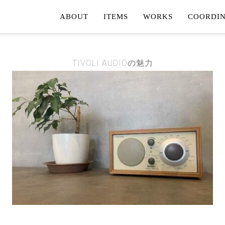
ABOUT
ITEMS
WORKS
COORDIN
FURNITURE
TOTAL 
ORDER CURTAIN
SHOP C
TIVOLI AUDIOの魅力
LIGHTING