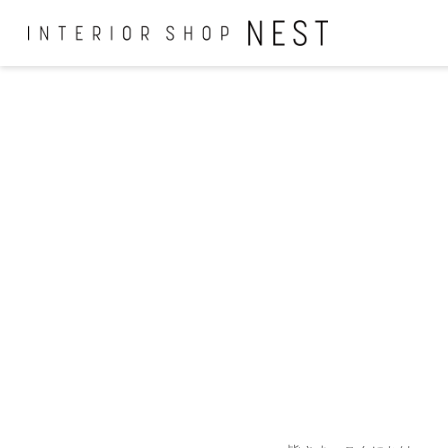
コ
ン
テ
ン
ツ
へ
移
動