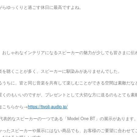
がらゆっくりと過ごす休日に最高ですよね。
示
。おしゃれなインテリアになるスピーカーの魅力が少しでも皆さまに伝
楽を聴くことが多く、スピーカーに馴染みがありませんでした。
るうちに、皆と同じ音楽を共有して楽しむことができる空間は素敵だな
置くのもいいのですが、プレゼントとして大切な方に送るのもとても素
はこちらから→
https://tivoli-audio.jp/
dioの代表的なスピーカーの一つである「Model One BT」の展示があります
かったスピーカーや展示にはない商品でも、お客様のご要望に合わせて
ただけると嬉しいです。