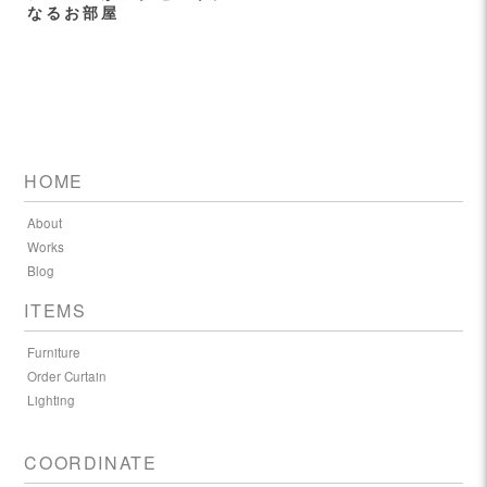
なるお部屋
HOME
About
Works
Blog
ITEMS
Furniture
Order Curtain
Lighting
COORDINATE