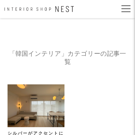
コ
ン
テ
ン
ツ
へ
移
動
「韓国インテリア」カテゴリーの記事一
覧
シルバーがアクセントに