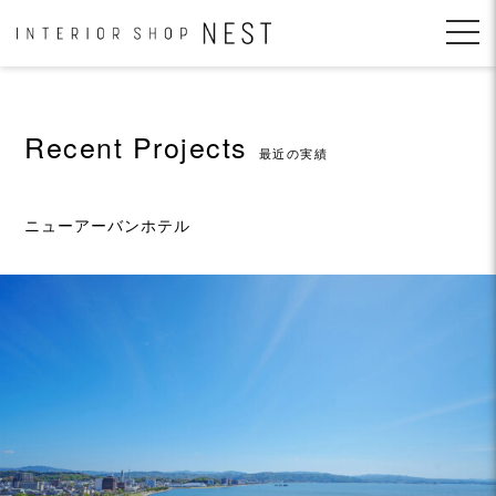
コ
ン
テ
ン
ツ
へ
Recent Projects
移
最近の実績
動
ニューアーバンホテル