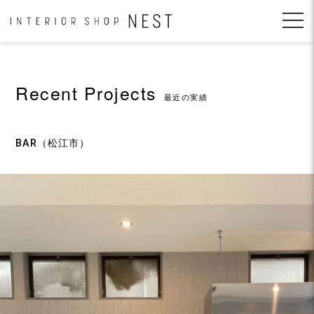
コ
ン
テ
ン
ツ
へ
Recent Projects
移
最近の実績
動
BAR（松江市）