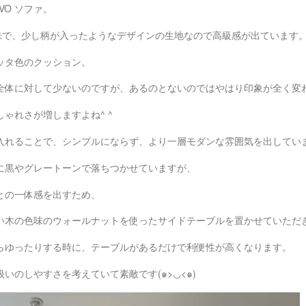
IVO ソファ。
色味で、少し柄が入ったようなデザインの生地なので高級感が出ています
ッタ色のクッション。
全体に対して少ないのですが、あるのとないのではやはり印象が全く変
ゃれさが増しますよね^ ^
入れることで、シンプルにならず、より一層モダンな雰囲気を出してい
に黒やグレートーンで落ちつかせていますが、
との一体感を出すため、
い木の色味のウォールナットを使ったサイドテーブルを置かせていただ
らゆったりする時に、テーブルがあるだけで利便性が高くなります。
いのしやすさを考えていて素敵です(๑>◡<๑)