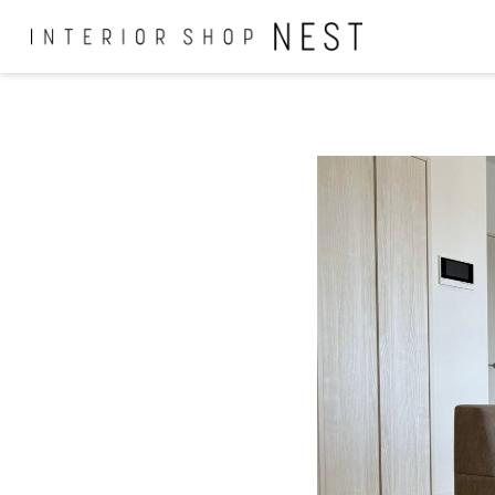
コ
ン
テ
ン
ツ
へ
移
動