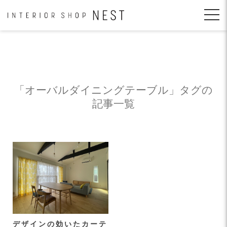
コ
ン
テ
ン
ツ
へ
移
動
「
オーバルダイニングテーブル
」タグの
記事一覧
デザインの効いたカーテ