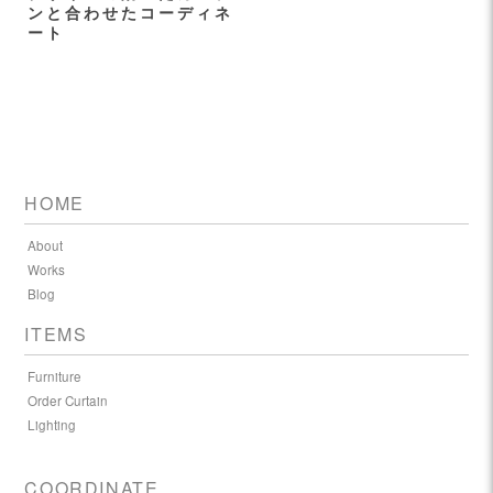
ンと合わせたコーディネ
ート
HOME
About
Works
Blog
ITEMS
Furniture
Order Curtain
Lighting
COORDINATE