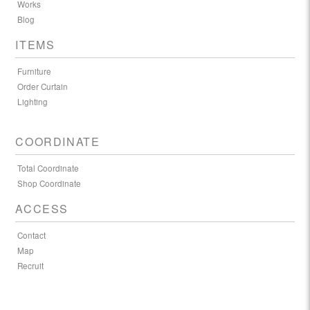
Works
Blog
ITEMS
Furniture
Order Curtain
Lighting
COORDINATE
Total Coordinate
Shop Coordinate
ACCESS
Contact
Map
Recruit