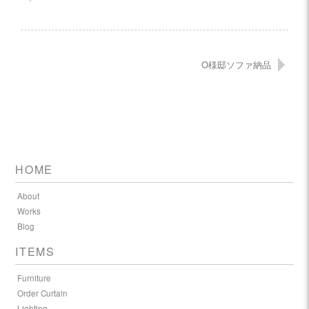
O様邸ソファ納品
HOME
About
Works
Blog
ITEMS
Furniture
Order Curtain
Lighting