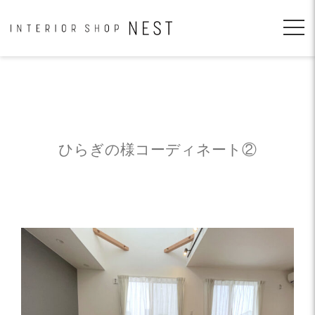
コ
ン
テ
ン
ツ
へ
移
動
ひらぎの様コーディネート②