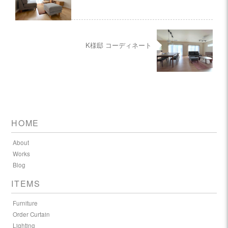
K様邸 コーディネート
HOME
About
Works
Blog
ITEMS
Furniture
Order Curtain
Lighting