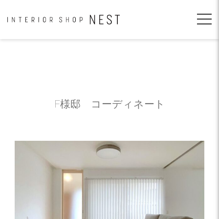
コ
ン
テ
ン
ツ
へ
移
動
F様邸 コーディネート