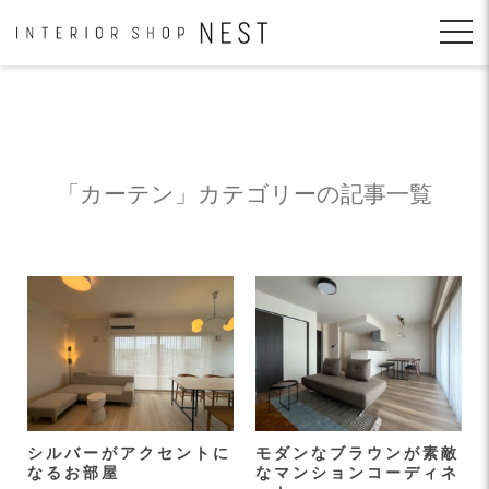
コ
ン
テ
ン
ツ
へ
移
動
「カーテン」カテゴリーの記事一覧
シルバーがアクセントに
モダンなブラウンが素敵
なるお部屋
なマンションコーディネ